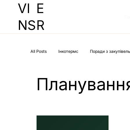
VI
E
По
NS
R
All Posts
Інкотермс
Поради з закупівел
Плануванн