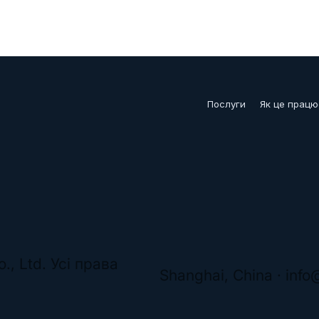
Послуги
Як це працю
., Ltd. Усі права
Shanghai, China ·
info