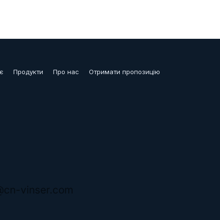
є
Продукти
Про нас
Отримати пропозицію
@cn-vinser.com