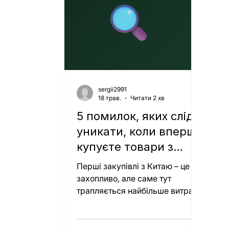
sergii2991
18 трав.
Читати 2 хв
5 помилок, яких слід
уникати, коли вперше
купуєте товари з
Китаю
Перші закупівлі з Китаю – це
захопливо, але саме тут
трапляється найбільше витрат і
затримок, яких можна
уникнути. Після обробки
десятків перших замовлень,