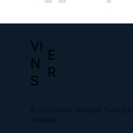
ось п'ять помилок, які ми
спостерігаємо найчастіше. 1.
Пропуск перевірки
постачальника Багато
оголошень неправдиво
VI
відображають потужності та
сертифікати. Перш ніж
E
звертатися до постачальника,
N
виконайте такі кроки:
R
Перевірте реєстрацію бізнесу
S
та історію діяльності Замовте
аудит фабрики або
відеоекскурсію Запитайте
рекомен
© 2025 Vinser Shanghai Trading Co
захищені.