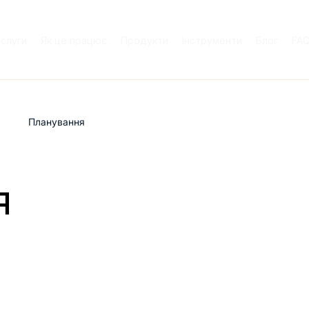
слуги
Як це працює
Продукти
Інструменти
Блог
FA
ь
Планування
я