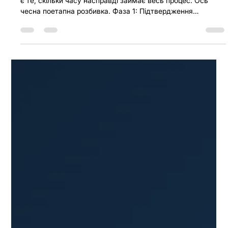
для імпорту з Китаю?
Одним із найпоширеніших сюрпризів для нових імпортерів
є те, скільки часу насправді займає весь процес. Ось
чесна поетапна розбивка. Фаза 1: Підтвердження
постачальника та депозит — 2–5 днів Після того, як ви
оберете постачальника та узгодите умови, він надішле
вам проформу-рахунок. Ви переглядаєте, підтверджуєте
та оформлюєте замовлення на купівлю. Постачальник
отримує ваш депозит. Цей етап проходить швидко, якщо
обидві сторони відповідають на ваші запитання. Фаза 2:
Виробни