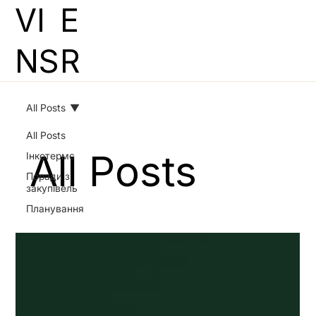
VI
E
NS
R
All Posts
All Posts
All Posts
Інкотермс
Поради з
закупівель
Планування