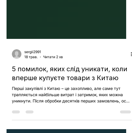
sergii2991
18 трав.
Читати 2 хв
5 помилок, яких слід уникати, коли
вперше купуєте товари з Китаю
Перші закупівлі з Китаю – це захопливо, але саме тут
трапляється найбільше витрат і затримок, яких можна
уникнути. Після обробки десятків перших замовлень, ось
п'ять помилок, які ми спостерігаємо найчастіше. 1.
Пропуск перевірки постачальника Багато оголошень
неправдиво відображають потужності та сертифікати.