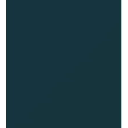
Перш ніж звертатися до постачальника, виконайте такі
кроки: Перевірте реєстрацію бізнесу та історію діяльності
Замовте аудит фабрики або відеоекскурсію Запитайте
рекомен