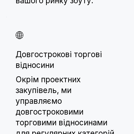
вашого ринку збуту.
🌐
Довгострокові торгові
відносини
Окрім проектних
закупівель, ми
управляємо
довгостроковими
торговими відносинами
для регулярних категорій