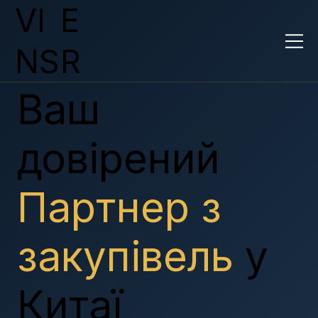
VI
E
NS
R
Ваш
довірений
Партнер з
закупівель
у
Китаї