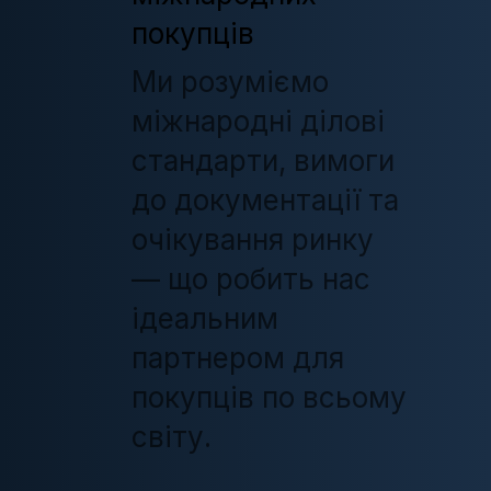
покупців
Ми розуміємо
міжнародні ділові
стандарти, вимоги
до документації та
очікування ринку
— що робить нас
ідеальним
партнером для
покупців по всьому
світу.