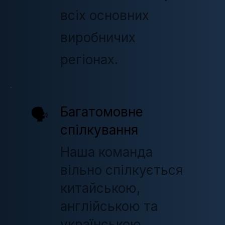
всіх основних
виробничих
регіонах.
Багатомовне
🗣️
спілкування
Наша команда
вільно спілкується
китайською,
англійською та
українською