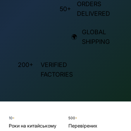
ORDERS
50+
DELIVERED
GLOBAL
🌍
SHIPPING
200+
VERIFIED
FACTORIES
10
+
500
+
Роки на китайському
Перевірених