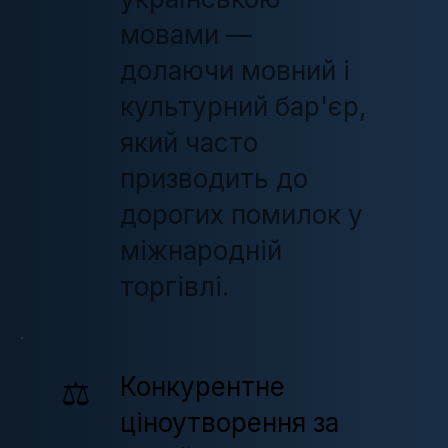
мовами —
долаючи мовний і
культурний бар'єр,
який часто
призводить до
дорогих помилок у
міжнародній
торгівлі.
Конкурентне
⚖️
ціноутворення за