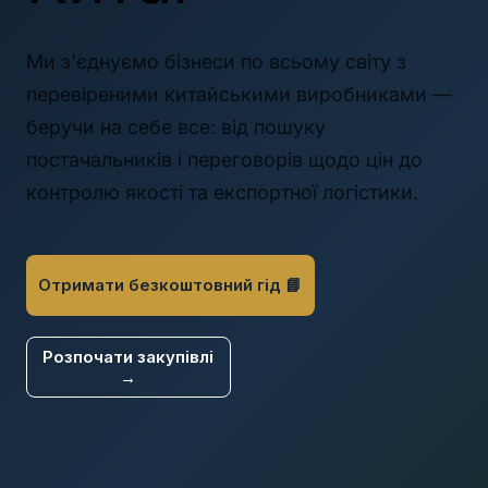
Ми з'єднуємо бізнеси по всьому світу з
перевіреними китайськими виробниками —
беручи на себе все: від пошуку
постачальників і переговорів щодо цін до
контролю якості та експортної логістики.
Отримати безкоштовний гід 📘
Розпочати закупівлі
→