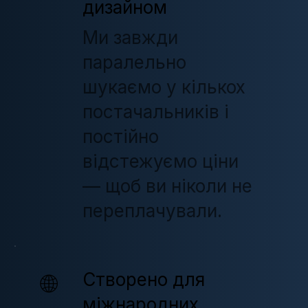
дизайном
Ми завжди
паралельно
шукаємо у кількох
постачальників і
постійно
відстежуємо ціни
— щоб ви ніколи не
переплачували.
Створено для
🌐
міжнародних