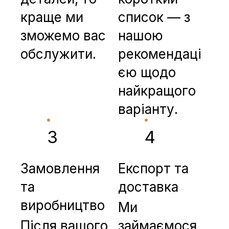
краще ми
список — з
зможемо вас
нашою
обслужити.
рекомендаці
єю щодо
найкращого
варіанту.
3
4
Замовлення
Експорт та
та
доставка
виробництво
Ми
Після вашого
займаємося