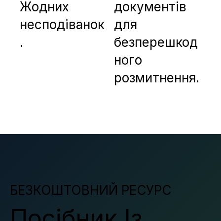
Жодних
документів
несподіванок
для
.
безперешкод
ного
розмитнення.
БЕЗКОШТОВНИЙ РЕСУРС
Посібник Із