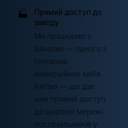
Прямий доступ до
🏭
заводу
Ми працюємо з
Шанхаю — одного з
головних
комерційних хабів
Китаю — що дає
нам прямий доступ
до широкої мережі
постачальників у