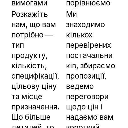
вимогами
порівнюємо
Розкажіть
Ми
нам, що вам
знаходимо
потрібно —
кількох
тип
перевірених
продукту,
постачальни
кількість,
ків, збираємо
специфікації,
пропозиції,
цільову ціну
ведемо
та місце
переговори
призначення.
щодо цін і
Що більше
надаємо вам
деталей, то
короткий